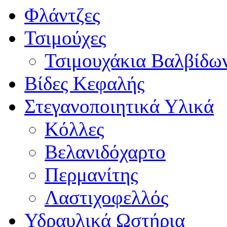
Φλάντζες
Τσιμούχες
Τσιμουχάκια Βαλβίδω
Βίδες Κεφαλής
Στεγανοποιητικά Υλικά
Κόλλες
Βελανιδόχαρτο
Περμανίτης
Λαστιχοφελλός
Υδραυλικά Ωστήρια